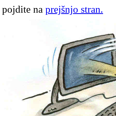
pojdite na
prejšnjo stran.