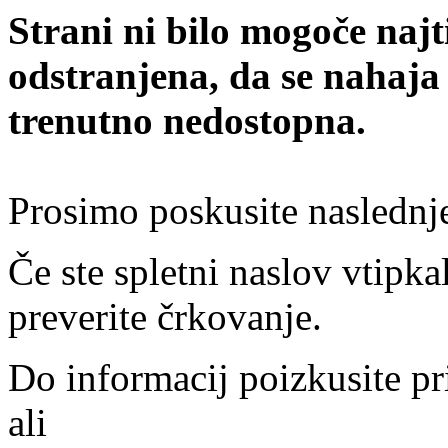
Strani ni bilo mogoče najt
odstranjena, da se nahaja
trenutno nedostopna.
Prosimo poskusite naslednj
Če ste spletni naslov vtipkal
preverite črkovanje.
Do informacij poizkusite pr
ali