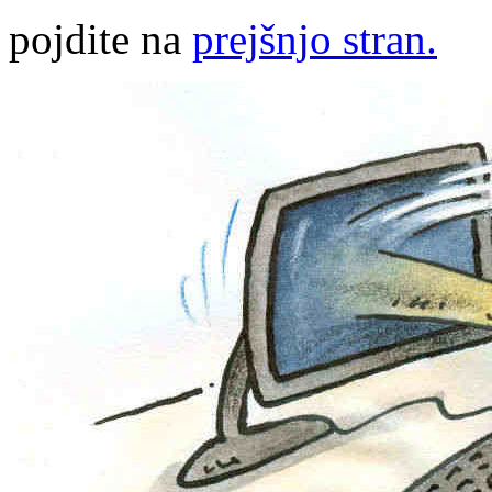
pojdite na
prejšnjo stran.