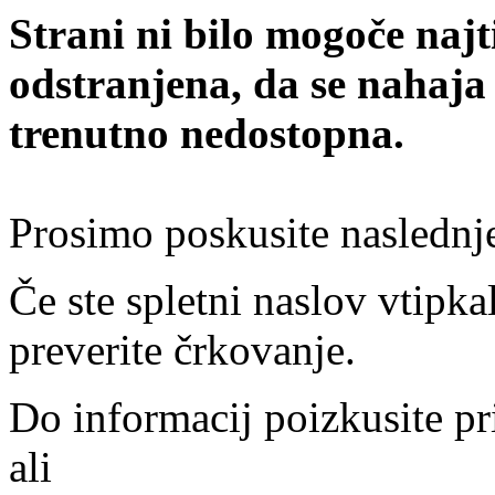
Strani ni bilo mogoče najt
odstranjena, da se nahaja
trenutno nedostopna.
Prosimo poskusite naslednj
Če ste spletni naslov vtipkal
preverite črkovanje.
Do informacij poizkusite pr
ali