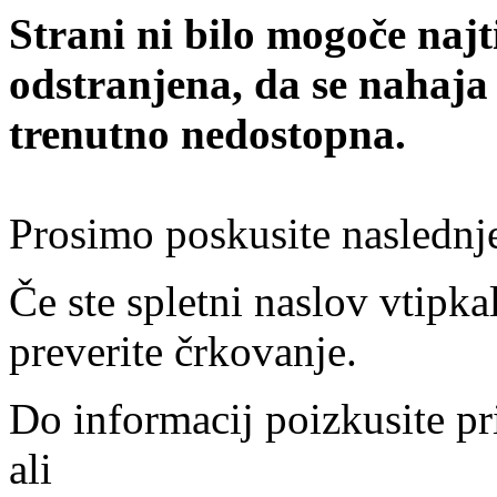
Strani ni bilo mogoče najt
odstranjena, da se nahaja
trenutno nedostopna.
Prosimo poskusite naslednj
Če ste spletni naslov vtipkal
preverite črkovanje.
Do informacij poizkusite pr
ali