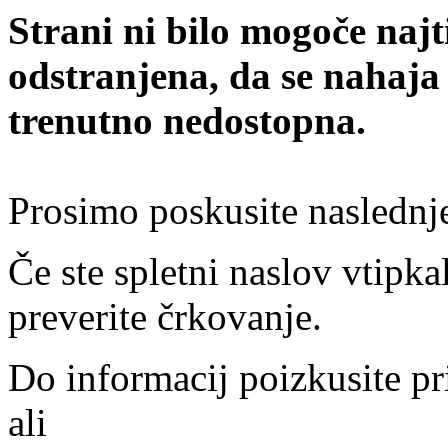
Strani ni bilo mogoče najt
odstranjena, da se nahaja
trenutno nedostopna.
Prosimo poskusite naslednj
Če ste spletni naslov vtipkal
preverite črkovanje.
Do informacij poizkusite pr
ali