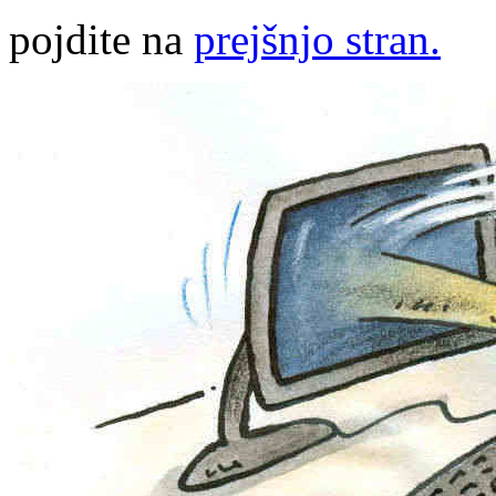
pojdite na
prejšnjo stran.