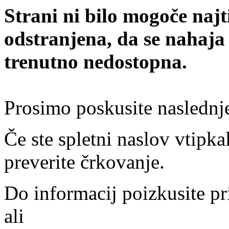
Strani ni bilo mogoče najt
odstranjena, da se nahaja
trenutno nedostopna.
Prosimo poskusite naslednj
Če ste spletni naslov vtipkal
preverite črkovanje.
Do informacij poizkusite pr
ali