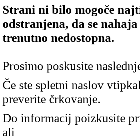
Strani ni bilo mogoče najt
odstranjena, da se nahaja
trenutno nedostopna.
Prosimo poskusite naslednj
Če ste spletni naslov vtipkal
preverite črkovanje.
Do informacij poizkusite pr
ali