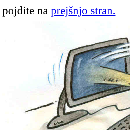
pojdite na
prejšnjo stran.