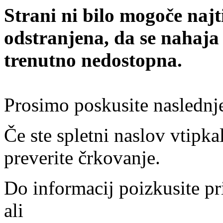
Strani ni bilo mogoče najt
odstranjena, da se nahaja
trenutno nedostopna.
Prosimo poskusite naslednj
Če ste spletni naslov vtipkal
preverite črkovanje.
Do informacij poizkusite pr
ali