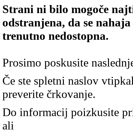
Strani ni bilo mogoče najt
odstranjena, da se nahaja
trenutno nedostopna.
Prosimo poskusite naslednj
Če ste spletni naslov vtipkal
preverite črkovanje.
Do informacij poizkusite pr
ali