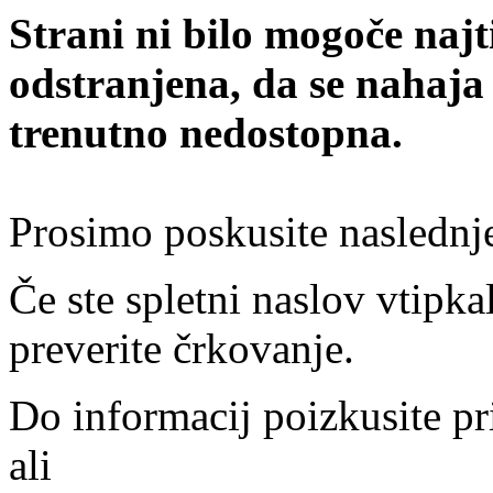
Strani ni bilo mogoče najt
odstranjena, da se nahaja
trenutno nedostopna.
Prosimo poskusite naslednj
Če ste spletni naslov vtipkal
preverite črkovanje.
Do informacij poizkusite pr
ali