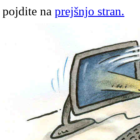
pojdite na
prejšnjo stran.