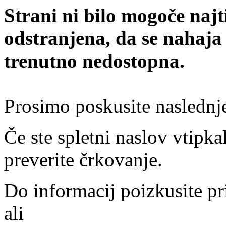
Strani ni bilo mogoče najt
odstranjena, da se nahaja
trenutno nedostopna.
Prosimo poskusite naslednj
Če ste spletni naslov vtipkal
preverite črkovanje.
Do informacij poizkusite pr
ali