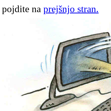
pojdite na
prejšnjo stran.