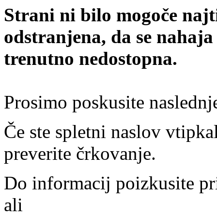
Strani ni bilo mogoče najt
odstranjena, da se nahaja
trenutno nedostopna.
Prosimo poskusite naslednj
Če ste spletni naslov vtipkal
preverite črkovanje.
Do informacij poizkusite pr
ali