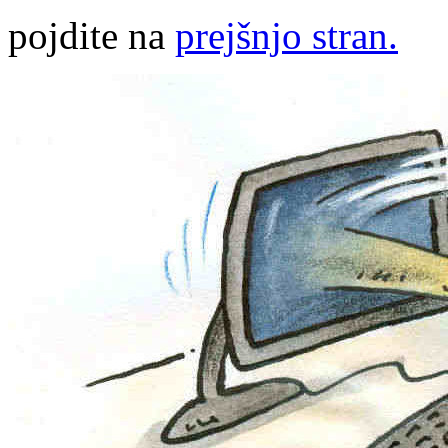
pojdite na
prejšnjo stran.