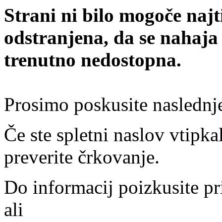
Strani ni bilo mogoče najt
odstranjena, da se nahaja
trenutno nedostopna.
Prosimo poskusite naslednj
Če ste spletni naslov vtipkal
preverite črkovanje.
Do informacij poizkusite pr
ali