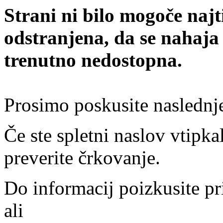
Strani ni bilo mogoče najt
odstranjena, da se nahaja
trenutno nedostopna.
Prosimo poskusite naslednj
Če ste spletni naslov vtipkal
preverite črkovanje.
Do informacij poizkusite pr
ali