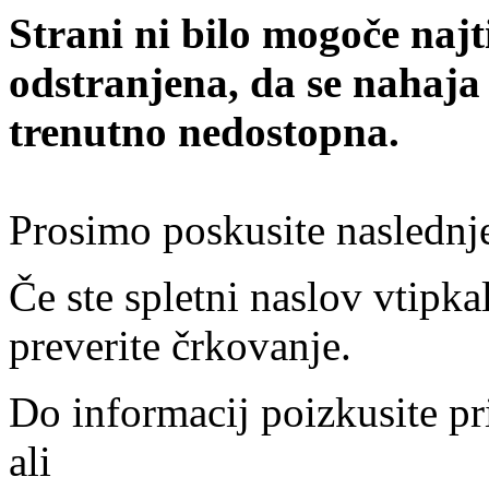
Strani ni bilo mogoče najt
odstranjena, da se nahaja
trenutno nedostopna.
Prosimo poskusite naslednj
Če ste spletni naslov vtipkal
preverite črkovanje.
Do informacij poizkusite pr
ali