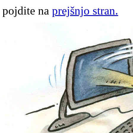
pojdite na
prejšnjo stran.