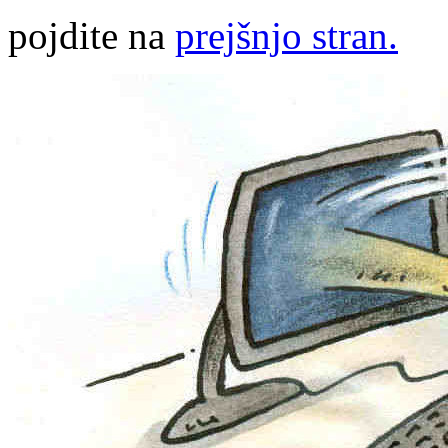
pojdite na
prejšnjo stran.