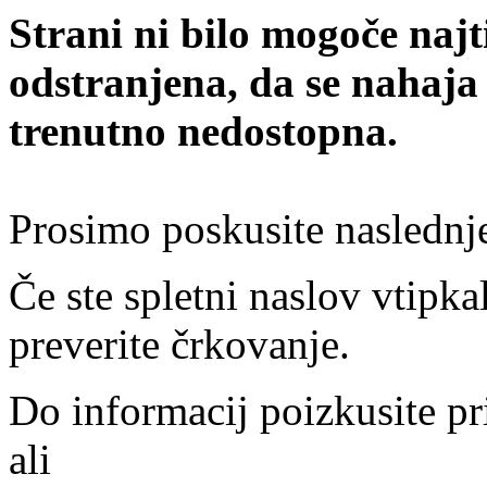
Strani ni bilo mogoče najt
odstranjena, da se nahaja
trenutno nedostopna.
Prosimo poskusite naslednj
Če ste spletni naslov vtipkal
preverite črkovanje.
Do informacij poizkusite pr
ali