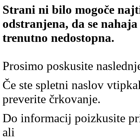
Strani ni bilo mogoče najt
odstranjena, da se nahaja
trenutno nedostopna.
Prosimo poskusite naslednj
Če ste spletni naslov vtipkal
preverite črkovanje.
Do informacij poizkusite pr
ali