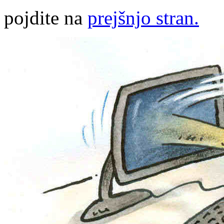
pojdite na
prejšnjo stran.