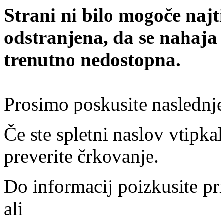
Strani ni bilo mogoče najt
odstranjena, da se nahaja
trenutno nedostopna.
Prosimo poskusite naslednj
Če ste spletni naslov vtipkal
preverite črkovanje.
Do informacij poizkusite pr
ali