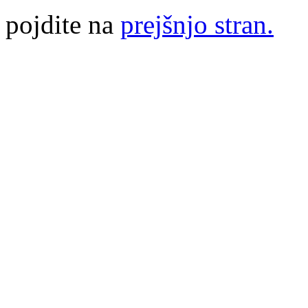
pojdite na
prejšnjo stran.