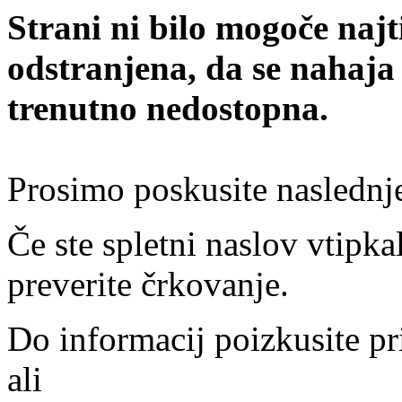
Strani ni bilo mogoče najt
odstranjena, da se nahaja
trenutno nedostopna.
Prosimo poskusite naslednj
Če ste spletni naslov vtipkal
preverite črkovanje.
Do informacij poizkusite pr
ali