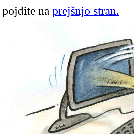
pojdite na
prejšnjo stran.