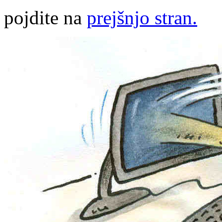
pojdite na
prejšnjo stran.