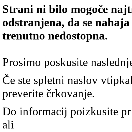
Strani ni bilo mogoče najt
odstranjena, da se nahaja
trenutno nedostopna.
Prosimo poskusite naslednj
Če ste spletni naslov vtipkal
preverite črkovanje.
Do informacij poizkusite pr
ali