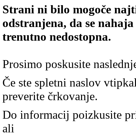
Strani ni bilo mogoče najt
odstranjena, da se nahaja
trenutno nedostopna.
Prosimo poskusite naslednj
Če ste spletni naslov vtipkal
preverite črkovanje.
Do informacij poizkusite pr
ali