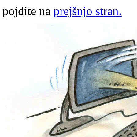
pojdite na
prejšnjo stran.