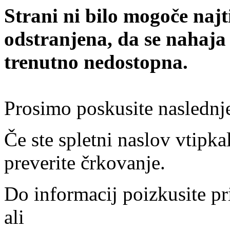
Strani ni bilo mogoče najt
odstranjena, da se nahaja
trenutno nedostopna.
Prosimo poskusite naslednj
Če ste spletni naslov vtipkal
preverite črkovanje.
Do informacij poizkusite pr
ali