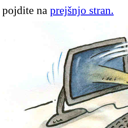
pojdite na
prejšnjo stran.