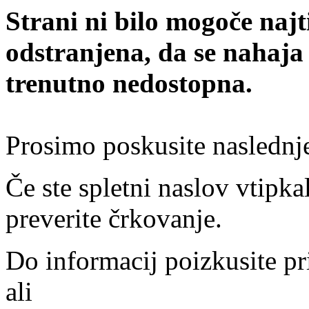
Strani ni bilo mogoče najt
odstranjena, da se nahaja
trenutno nedostopna.
Prosimo poskusite naslednj
Če ste spletni naslov vtipkal
preverite črkovanje.
Do informacij poizkusite pr
ali