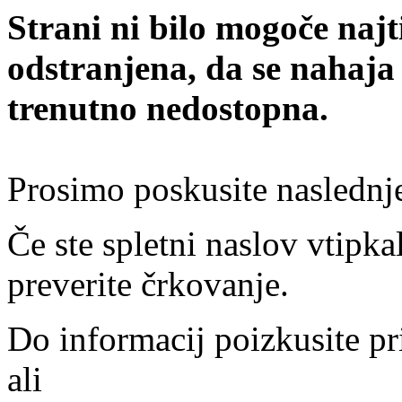
Strani ni bilo mogoče najt
odstranjena, da se nahaja
trenutno nedostopna.
Prosimo poskusite naslednj
Če ste spletni naslov vtipkal
preverite črkovanje.
Do informacij poizkusite pr
ali