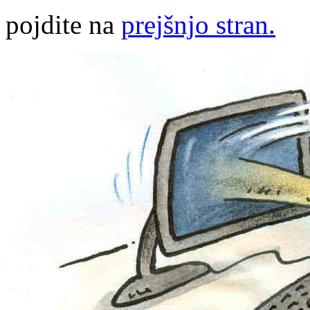
pojdite na
prejšnjo stran.