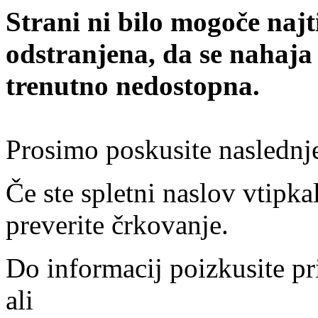
Strani ni bilo mogoče najt
odstranjena, da se nahaja
trenutno nedostopna.
Prosimo poskusite naslednj
Če ste spletni naslov vtipkal
preverite črkovanje.
Do informacij poizkusite pr
ali