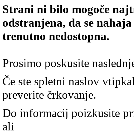
Strani ni bilo mogoče najt
odstranjena, da se nahaja
trenutno nedostopna.
Prosimo poskusite naslednj
Če ste spletni naslov vtipkal
preverite črkovanje.
Do informacij poizkusite pr
ali