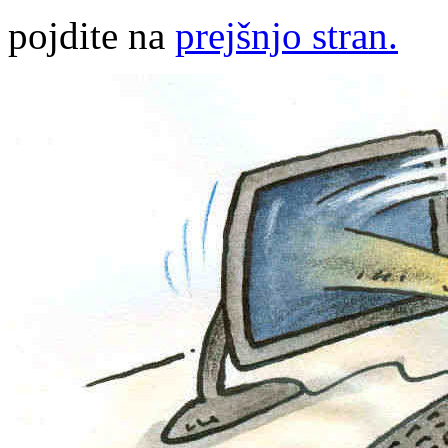
pojdite na
prejšnjo stran.