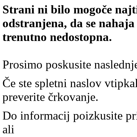
Strani ni bilo mogoče najt
odstranjena, da se nahaja
trenutno nedostopna.
Prosimo poskusite naslednj
Če ste spletni naslov vtipkal
preverite črkovanje.
Do informacij poizkusite pr
ali