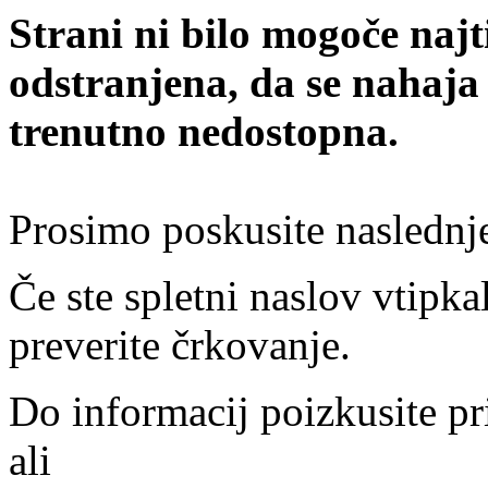
Strani ni bilo mogoče najt
odstranjena, da se nahaja
trenutno nedostopna.
Prosimo poskusite naslednj
Če ste spletni naslov vtipkal
preverite črkovanje.
Do informacij poizkusite pr
ali