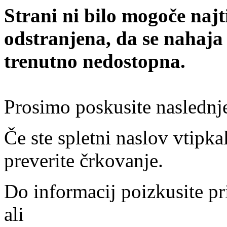
Strani ni bilo mogoče najt
odstranjena, da se nahaja
trenutno nedostopna.
Prosimo poskusite naslednj
Če ste spletni naslov vtipkal
preverite črkovanje.
Do informacij poizkusite pr
ali