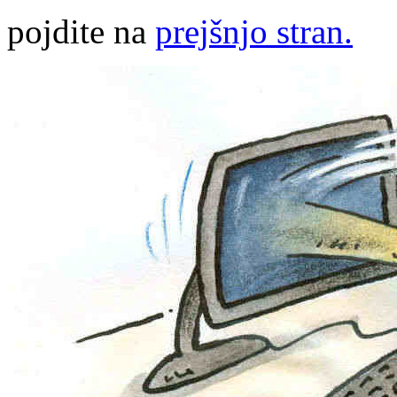
pojdite na
prejšnjo stran.