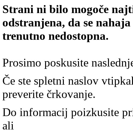
Strani ni bilo mogoče najt
odstranjena, da se nahaja
trenutno nedostopna.
Prosimo poskusite naslednj
Če ste spletni naslov vtipkal
preverite črkovanje.
Do informacij poizkusite pr
ali