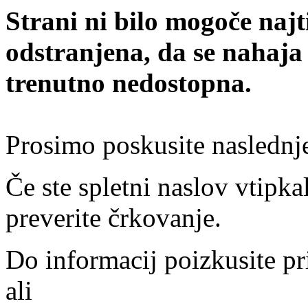
Strani ni bilo mogoče najt
odstranjena, da se nahaja
trenutno nedostopna.
Prosimo poskusite naslednj
Če ste spletni naslov vtipkal
preverite črkovanje.
Do informacij poizkusite pr
ali