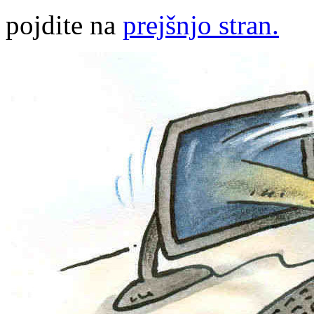
pojdite na
prejšnjo stran.