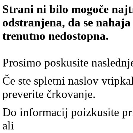
Strani ni bilo mogoče najt
odstranjena, da se nahaja
trenutno nedostopna.
Prosimo poskusite naslednj
Če ste spletni naslov vtipkal
preverite črkovanje.
Do informacij poizkusite pr
ali