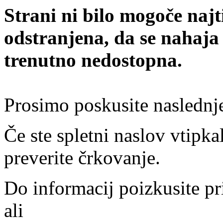
Strani ni bilo mogoče najt
odstranjena, da se nahaja
trenutno nedostopna.
Prosimo poskusite naslednj
Če ste spletni naslov vtipkal
preverite črkovanje.
Do informacij poizkusite pr
ali