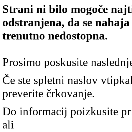
Strani ni bilo mogoče najt
odstranjena, da se nahaja
trenutno nedostopna.
Prosimo poskusite naslednj
Če ste spletni naslov vtipkal
preverite črkovanje.
Do informacij poizkusite pr
ali