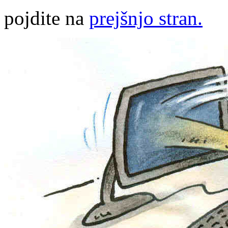
pojdite na
prejšnjo stran.