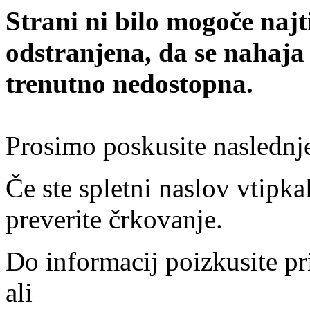
Strani ni bilo mogoče najt
odstranjena, da se nahaja
trenutno nedostopna.
Prosimo poskusite naslednj
Če ste spletni naslov vtipkal
preverite črkovanje.
Do informacij poizkusite pr
ali