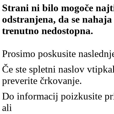
Strani ni bilo mogoče najt
odstranjena, da se nahaja
trenutno nedostopna.
Prosimo poskusite naslednj
Če ste spletni naslov vtipkal
preverite črkovanje.
Do informacij poizkusite pr
ali