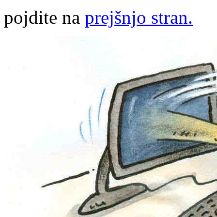
pojdite na
prejšnjo stran.