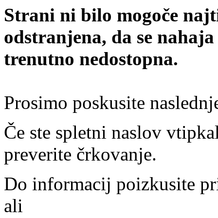
Strani ni bilo mogoče najt
odstranjena, da se nahaja
trenutno nedostopna.
Prosimo poskusite naslednj
Če ste spletni naslov vtipkal
preverite črkovanje.
Do informacij poizkusite pr
ali