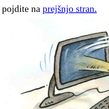
pojdite na
prejšnjo stran.