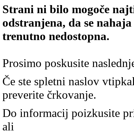
Strani ni bilo mogoče najt
odstranjena, da se nahaja
trenutno nedostopna.
Prosimo poskusite naslednj
Če ste spletni naslov vtipkal
preverite črkovanje.
Do informacij poizkusite pr
ali