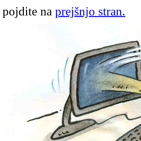
pojdite na
prejšnjo stran.