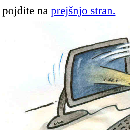
pojdite na
prejšnjo stran.