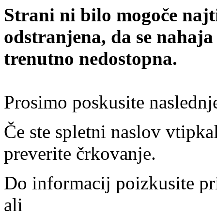
Strani ni bilo mogoče najt
odstranjena, da se nahaja
trenutno nedostopna.
Prosimo poskusite naslednj
Če ste spletni naslov vtipkal
preverite črkovanje.
Do informacij poizkusite pr
ali