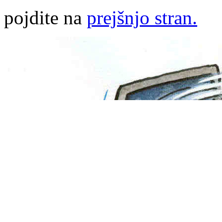
pojdite na
prejšnjo stran.