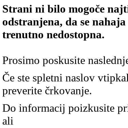
Strani ni bilo mogoče najt
odstranjena, da se nahaja
trenutno nedostopna.
Prosimo poskusite naslednj
Če ste spletni naslov vtipkal
preverite črkovanje.
Do informacij poizkusite pr
ali