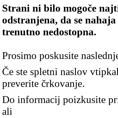
Strani ni bilo mogoče najt
odstranjena, da se nahaja
trenutno nedostopna.
Prosimo poskusite naslednj
Če ste spletni naslov vtipkal
preverite črkovanje.
Do informacij poizkusite pr
ali