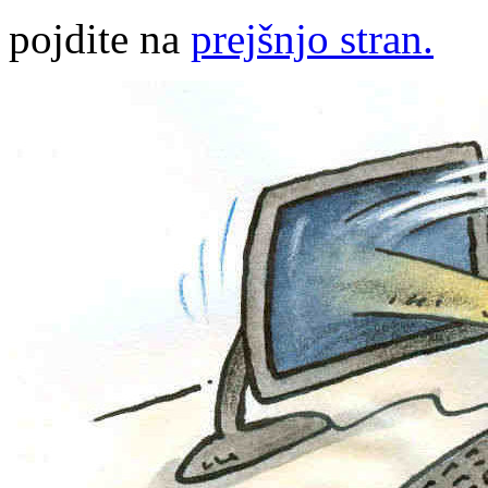
pojdite na
prejšnjo stran.