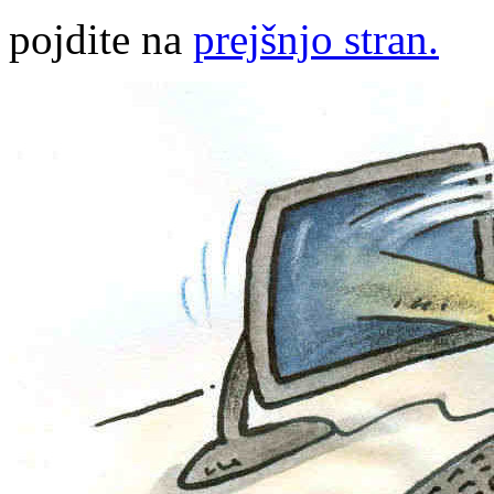
pojdite na
prejšnjo stran.