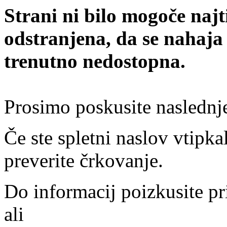
Strani ni bilo mogoče najt
odstranjena, da se nahaja
trenutno nedostopna.
Prosimo poskusite naslednj
Če ste spletni naslov vtipkal
preverite črkovanje.
Do informacij poizkusite pr
ali