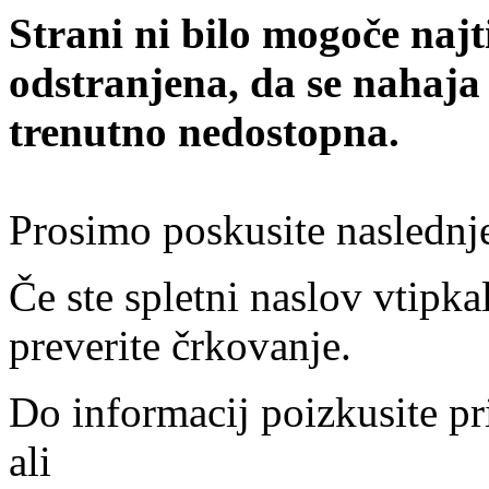
Strani ni bilo mogoče najt
odstranjena, da se nahaja
trenutno nedostopna.
Prosimo poskusite naslednj
Če ste spletni naslov vtipkal
preverite črkovanje.
Do informacij poizkusite pr
ali