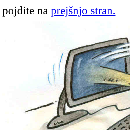
pojdite na
prejšnjo stran.