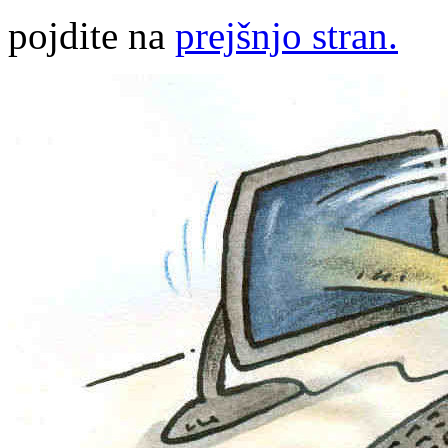
pojdite na
prejšnjo stran.