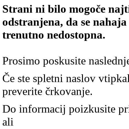
Strani ni bilo mogoče najt
odstranjena, da se nahaja
trenutno nedostopna.
Prosimo poskusite naslednj
Če ste spletni naslov vtipkal
preverite črkovanje.
Do informacij poizkusite pr
ali