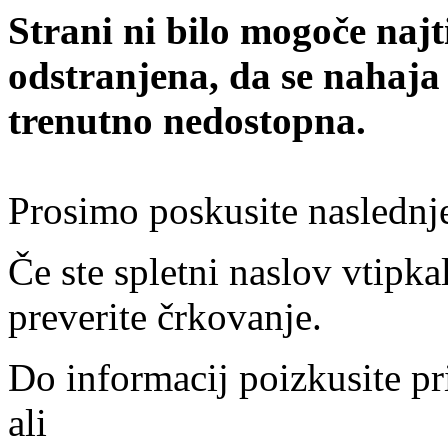
Strani ni bilo mogoče najt
odstranjena, da se nahaja
trenutno nedostopna.
Prosimo poskusite naslednj
Če ste spletni naslov vtipkal
preverite črkovanje.
Do informacij poizkusite pr
ali