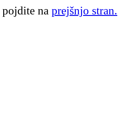
pojdite na
prejšnjo stran.