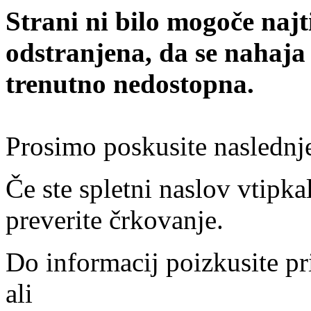
Strani ni bilo mogoče najt
odstranjena, da se nahaja
trenutno nedostopna.
Prosimo poskusite naslednj
Če ste spletni naslov vtipkal
preverite črkovanje.
Do informacij poizkusite pr
ali