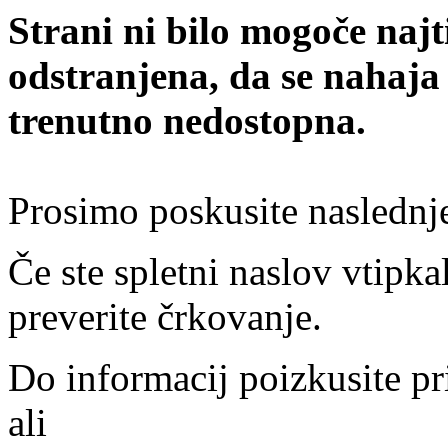
Strani ni bilo mogoče najt
odstranjena, da se nahaja
trenutno nedostopna.
Prosimo poskusite naslednj
Če ste spletni naslov vtipkal
preverite črkovanje.
Do informacij poizkusite pr
ali