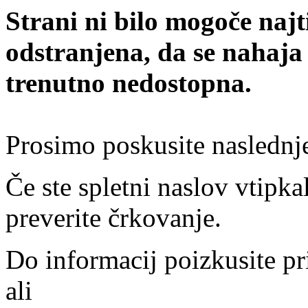
Strani ni bilo mogoče najt
odstranjena, da se nahaja
trenutno nedostopna.
Prosimo poskusite naslednj
Če ste spletni naslov vtipkal
preverite črkovanje.
Do informacij poizkusite pr
ali