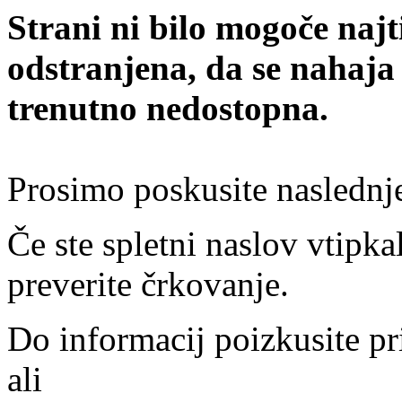
Strani ni bilo mogoče najt
odstranjena, da se nahaja
trenutno nedostopna.
Prosimo poskusite naslednj
Če ste spletni naslov vtipkal
preverite črkovanje.
Do informacij poizkusite pr
ali