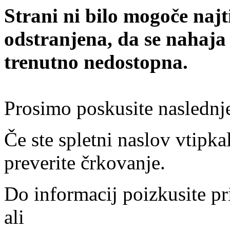
Strani ni bilo mogoče najt
odstranjena, da se nahaja
trenutno nedostopna.
Prosimo poskusite naslednj
Če ste spletni naslov vtipkal
preverite črkovanje.
Do informacij poizkusite pr
ali