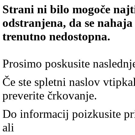
Strani ni bilo mogoče najt
odstranjena, da se nahaja
trenutno nedostopna.
Prosimo poskusite naslednj
Če ste spletni naslov vtipkal
preverite črkovanje.
Do informacij poizkusite pr
ali